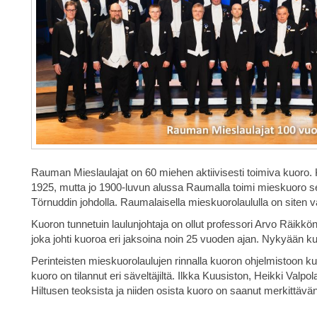
Rauman Mieslaulajat on 60 miehen aktiivisesti toimiva kuoro.
1925, mutta jo 1900-luvun alussa Raumalla toimi mieskuoro se
Törnuddin johdolla. Raumalaisella mieskuorolaululla on siten v
Kuoron tunnetuin laulunjohtaja on ollut professori Arvo Räikkö
joka johti kuoroa eri jaksoina noin 25 vuoden ajan. Nykyään k
Perinteisten mieskuorolaulujen rinnalla kuoron ohjelmistoon ku
kuoro on tilannut eri säveltäjiltä. Ilkka Kuusiston, Heikki Valpo
Hiltusen teoksista ja niiden osista kuoro on saanut merkittävä