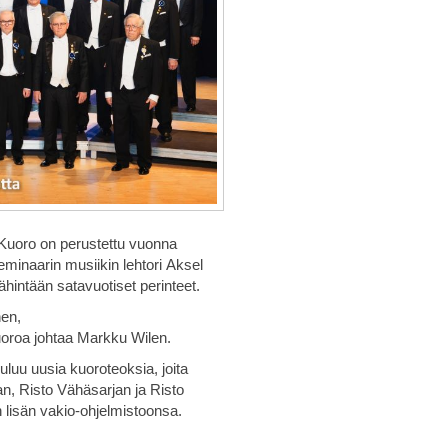
 Kuoro on perustettu vuonna
minaarin musiikin lehtori Aksel
ähintään satavuotiset perinteet.
nen,
uoroa johtaa Markku Wilen.
uluu uusia kuoroteoksia, joita
lan, Risto Vähäsarjan ja Risto
n lisän vakio-ohjelmistoonsa.